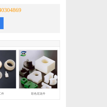
40304869
工件
彩色尼龙件