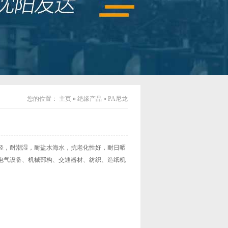
您的位置：
主页
»
绝缘产品
»
PA尼龙
量轻，耐潮湿，耐盐水海水，抗老化性好，耐日晒
、电气设备、机械部构、交通器材、纺织、造纸机
。